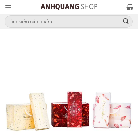
Bỏ
qua
nội
Tìm
kiếm:
dung