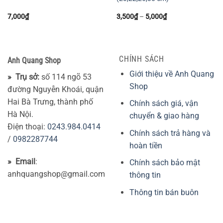
Khoảng
7,000
₫
3,500
₫
–
5,000
₫
giá:
từ
3,500₫
đến
5,000₫
CHÍNH SÁCH
Anh Quang Shop
Giới thiệu về Anh Quang
» Trụ sở:
số 114 ngõ 53
Shop
đường Nguyễn Khoái, quận
Hai Bà Trưng, thành phố
Chính sách giá, vận
Hà Nội.
chuyển & giao hàng
Điện thoại:
0243.984.0414
Chính sách trả hàng và
/
0982287744
hoàn tiền
» Email
:
Chính sách bảo mật
anhquangshop@gmail.com
thông tin
Thông tin bán buôn