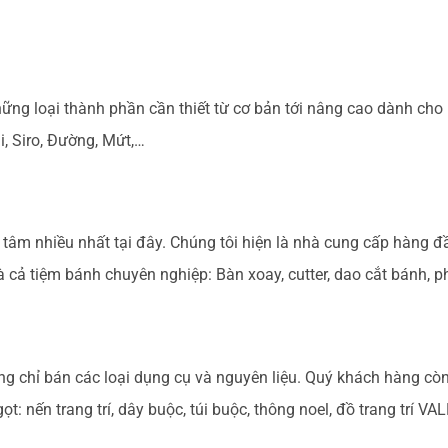
ng loại thành phần cần thiết từ cơ bản tới nâng cao dành cho h
, Siro, Đường, Mứt,…
âm nhiều nhất tại đây. Chúng tôi hiện là nhà cung cấp hàng đầ
ả tiệm bánh chuyên nghiệp: Bàn xoay, cutter, dao cắt bánh, phới
 chỉ bán các loại dụng cụ và nguyên liệu. Quý khách hàng còn c
t: nến trang trí, dây buộc, túi buộc, thông noel, đồ trang trí V