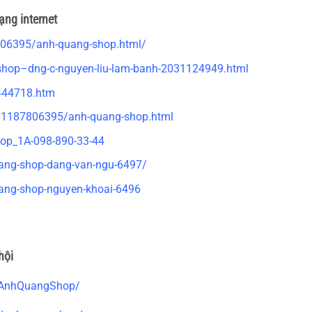
ng internet
806395/anh-quang-shop.html/
shop–dng-c-nguyen-liu-lam-banh-2031124949.html
-444718.htm
s/1187806395/anh-quang-shop.html
hop_1A-098-890-33-44
uang-shop-dang-van-ngu-6497/
ang-shop-nguyen-khoai-6496
hội
/AnhQuangShop/