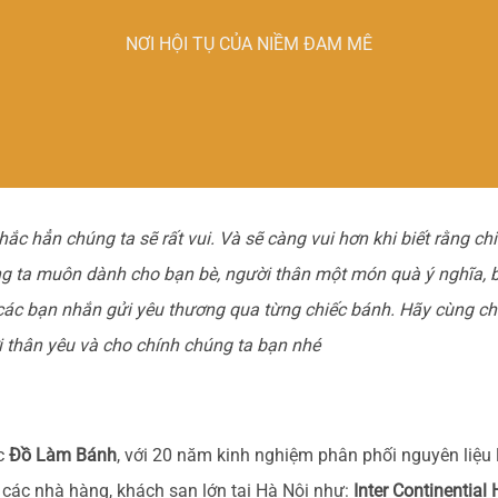
NƠI HỘI TỤ CỦA NIỀM ĐAM MÊ
ắc hẳn chúng ta sẽ rất vui. Và sẽ càng vui hơn khi biết rằng c
ng ta muôn dành cho bạn bè, người thân một món quà ý nghĩa, 
c bạn nhắn gửi yêu thương qua từng chiếc bánh. Hãy cùng ch
 thân yêu và cho chính chúng ta bạn nhé
ộc
Đồ Làm Bánh
, với 20 năm kinh nghiệm phân phối nguyên liệu
 các nhà hàng, khách sạn lớn tại Hà Nội như:
Inter Continential