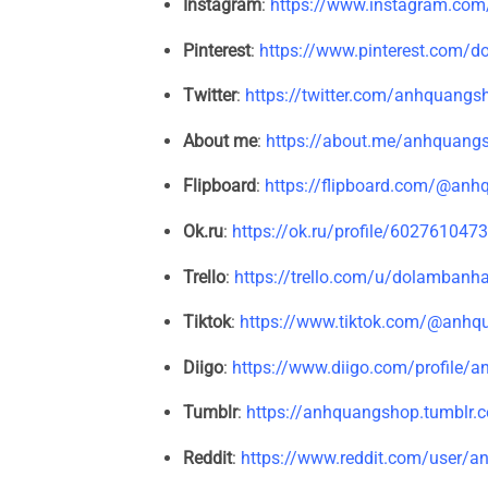
Instagram
:
https://www.instagram.co
Pinterest
:
https://www.pinterest.com/
Twitter
:
https://twitter.com/anhquangs
About me
:
https://about.me/anhquang
Flipboard
:
https://flipboard.com/@an
Ok.ru
:
https://ok.ru/profile/602761047
Trello
:
https://trello.com/u/dolamban
Tiktok
:
https://www.tiktok.com/@anh
Diigo
:
https://www.diigo.com/profile/
Tumblr
:
https://anhquangshop.tumblr.
Reddit
:
https://www.reddit.com/user/