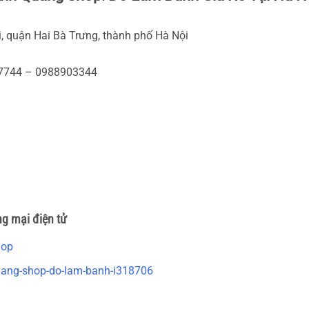
, quận Hai Bà Trưng, thành phố Hà Nội
87744 – 0988903344
ng mại điện tử
hop
-quang-shop-do-lam-banh-i318706