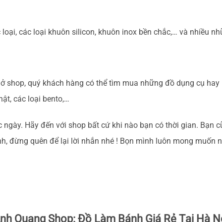
loại, các loại khuôn silicon, khuôn inox bền chắc,… và nhiều n
 ở shop, quý khách hàng có thể tìm mua những đồ dụng cụ hay 
ật, các loại bento,…
c ngày. Hãy đến với shop bất cứ khi nào bạn có thời gian. Bạn c
h, đừng quên để lại lời nhắn nhé ! Bọn mình luôn mong muốn 
nh Quang Shop: Đồ Làm Bánh Giá Rẻ Tại Hà N