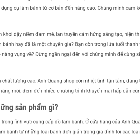
à dụng cụ làm bánh từ cơ bản đến nâng cao. Chúng mình cam k
hơi dậy niềm đam mê, lan truyền cảm hứng sáng tạo, hiện th
m bánh hay đã là một chuyên gia? Bạn còn trong lứa tuổi thanh 
ô nàng vụng về? Đừng ngần ngại đến với chúng mình để cùng s
chất lượng cao, Anh Quang shop còn nhiệt tình tận tâm, đáng t
t hàng mới, đem đến nhiều chương trình khuyến mại hấp dẫn c
ững sản phẩm gì?
 trong lĩnh vực cung cấp đồ làm bánh. Ở cửa hàng của Anh Qu
 bánh từ những loại bánh đơn giản trong gia đình tới các loại