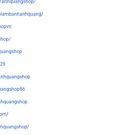
m/anhquangshop/
dolambanhanhquang/
hopvn
shop/
hquangshop
329
hanhquangshop
quangshop86
anhquangshop
com/
anhquangshop/