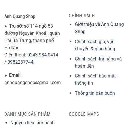
3,500₫
đến
5,000₫
CHÍNH SÁCH
Anh Quang Shop
Giới thiệu về Anh Quang
» Trụ sở:
số 114 ngõ 53
Shop
đường Nguyễn Khoái, quận
Hai Bà Trưng, thành phố
Chính sách giá, vận
Hà Nội.
chuyển & giao hàng
Điện thoại:
0243.984.0414
Chính sách trả hàng và
/
0982287744
hoàn tiền
» Email
:
Chính sách bảo mật
anhquangshop@gmail.com
thông tin
Thông tin bán buôn
DANH MỤC SẢN PHẨM
GOOGLE MAPS
Nguyên liệu làm bánh