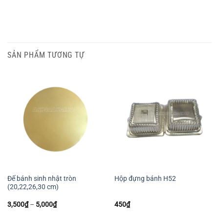
SẢN PHẨM TƯƠNG TỰ
Đế bánh sinh nhật tròn
Hộp đựng bánh H52
(20,22,26,30 cm)
Khoảng
3,500
₫
–
5,000
₫
450
₫
giá:
từ