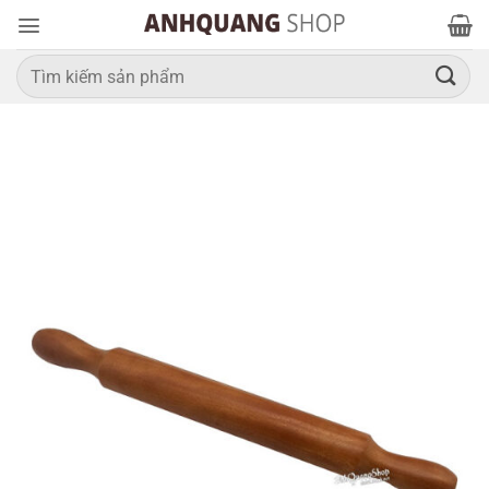
Bỏ
qua
nội
Tìm
kiếm:
dung