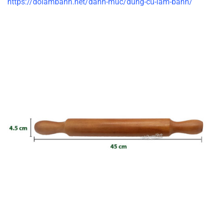
https://dolambanh.net/danh-muc/dung-cu-lam-banh/