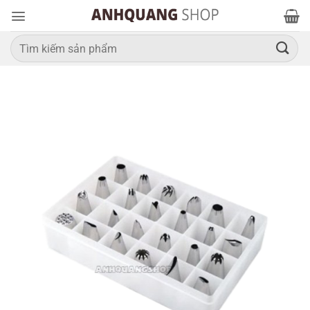
Bỏ
qua
nội
Tìm
kiếm:
dung