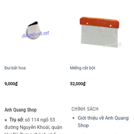
Đui bắt hoa
Miếng cắt bột
9,000
₫
32,000
₫
CHÍNH SÁCH
Anh Quang Shop
Giới thiệu về Anh Quang
» Trụ sở:
số 114 ngõ 53
Shop
đường Nguyễn Khoái, quận