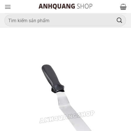
Bỏ
qua
nội
Tìm
kiếm:
dung