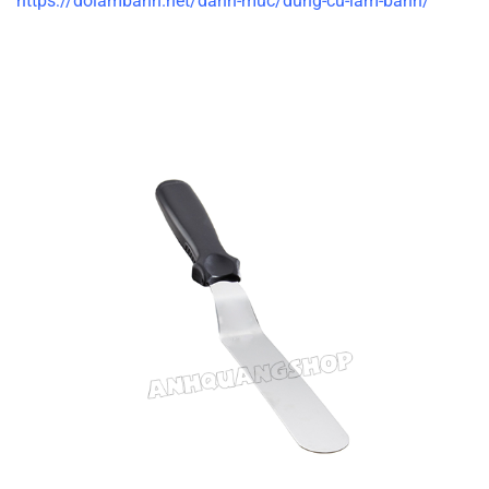
https://dolambanh.net/danh-muc/dung-cu-lam-banh/