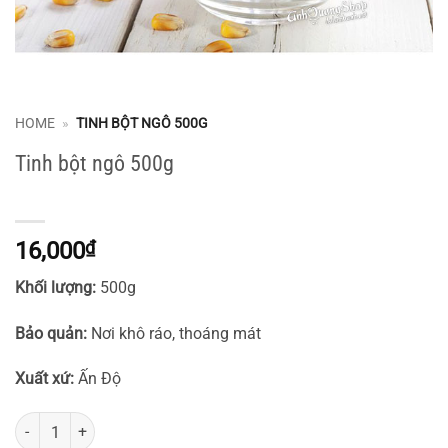
HOME
»
TINH BỘT NGÔ 500G
Tinh bột ngô 500g
16,000
₫
Khối lượng:
500g
Bảo quản:
Nơi khô ráo, thoáng mát
Xuất xứ:
Ấn Độ
Tinh bột ngô 500g số lượng