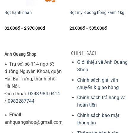
Bột hạnh nhân
Bột mỳ 3 bông hồng xanh 1kg
Khoảng
Khoảng
32,000
₫
–
2,970,000
₫
23,000
₫
–
505,000
₫
giá:
giá:
từ
từ
32,000₫
23,000₫
đến
đến
2,970,000₫
505,000₫
CHÍNH SÁCH
Anh Quang Shop
Giới thiệu về Anh Quang
» Trụ sở:
số 114 ngõ 53
Shop
đường Nguyễn Khoái, quận
Hai Bà Trưng, thành phố
Chính sách giá, vận
Hà Nội.
chuyển & giao hàng
Điện thoại:
0243.984.0414
Chính sách trả hàng và
/
0982287744
hoàn tiền
» Email
:
Chính sách bảo mật
anhquangshop@gmail.com
thông tin