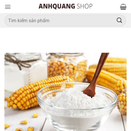
Bỏ
qua
nội
Tìm
kiếm:
dung