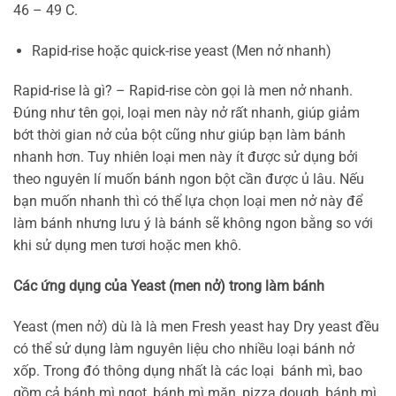
46 – 49 C.
Rapid-rise hoặc quick-rise yeast (Men nở nhanh)
Rapid-rise là gì? – Rapid-rise còn gọi là men nở nhanh.
Đúng như tên gọi, loại men này nở rất nhanh, giúp giảm
bớt thời gian nở của bột cũng như giúp bạn làm bánh
nhanh hơn. Tuy nhiên loại men này ít được sử dụng bởi
theo nguyên lí muốn bánh ngon bột cần được ủ lâu. Nếu
bạn muốn nhanh thì có thể lựa chọn loại men nở này để
làm bánh nhưng lưu ý là bánh sẽ không ngon bằng so với
khi sử dụng men tươi hoặc men khô.
Các ứng dụng của Yeast (men nở) trong làm bánh
Yeast (men nở) dù là là men Fresh yeast hay Dry yeast đều
có thể sử dụng làm nguyên liệu cho nhiều loại bánh nở
xốp. Trong đó thông dụng nhất là các loại bánh mì, bao
gồm cả bánh mì ngọt, bánh mì mặn, pizza dough, bánh mì