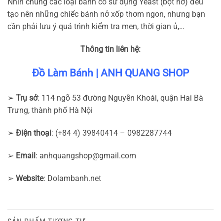
Nhìn chung các loại bánh có sử dụng Yeast (bột nở) đều
tạo nên những chiếc bánh nở xốp thơm ngon, nhưng bạn
cần phải lưu ý quá trình kiểm tra men, thời gian ủ,…
Thông tin liên hệ:
Đồ Làm Bánh | ANH QUANG SHOP
➢
Trụ sở
: 114 ngõ 53 đường Nguyễn Khoái, quận Hai Bà
Trưng, thành phố Hà Nội
➢
Điện thoại
: (+84 4) 39840414 – 0982287744
➢
Email
:
anhquangshop@gmail.com
➢
Website
: Dolambanh.net