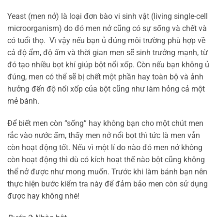
Yeast (men nở) là loại đơn bào vi sinh vật (living single-cell
microorganism) do đó men nở cũng có sự sống và chết và
có tuổi thọ. Vì vậy nếu bạn ủ đúng môi trường phù hợp về
cả độ ẩm, độ ấm và thời gian men sẽ sinh trưởng mạnh, từ
đó tạo nhiều bọt khí giúp bột nổi xốp. Còn nếu bạn không ủ
đúng, men có thể sẽ bị chết một phần hay toàn bộ và ảnh
hưởng đến độ nổi xốp của bột cũng như làm hỏng cả một
mẻ bánh.
Để biết men còn “sống” hay không bạn cho một chút men
rắc vào nước ấm, thấy men nở nổi bọt thì tức là men vẫn
còn hoạt động tốt. Nếu vì một lí do nào đó men nở không
còn hoạt động thì dù có kích hoạt thế nào bột cũng không
thể nở được như mong muốn. Trước khi làm bánh bạn nên
thực hiện bước kiểm tra này để đảm bảo men còn sử dụng
được hay không nhé!