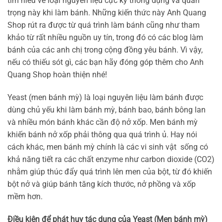
tìm hiểu về loại nguyên liệu cực kỳ thông dụng và quan
trọng này khi làm bánh. Những kiến thức này Anh Quang
Shop rút ra được từ quá trình làm bánh cũng như tham
khảo từ rất nhiều nguồn uy tín, trong đó có các blog làm
bánh của các anh chị trong cộng đồng yêu bánh. Vì vậy,
nếu có thiếu sót gì, các bạn hãy đóng góp thêm cho Anh
Quang Shop hoàn thiện nhé!
Yeast (men bánh mỳ) là loại nguyên liệu làm bánh được
dùng chủ yếu khi làm bánh mỳ, bánh bao, bánh bông lan
và nhiều món bánh khác cần độ nở xốp. Men bánh mỳ
khiến bánh nở xốp phải thông qua quá trình ủ. Hay nói
cách khác, men bánh mỳ chính là các vi sinh vật sống có
khả năng tiết ra các chất enzyme như carbon dioxide (CO2)
nhằm giúp thúc đẩy quá trình lên men của bột, từ đó khiến
bột nở và giúp bánh tăng kích thước, nở phồng và xốp
mềm hơn.
Điều kiện để phát huy tác dụng của Yeast (Men bánh mỳ)