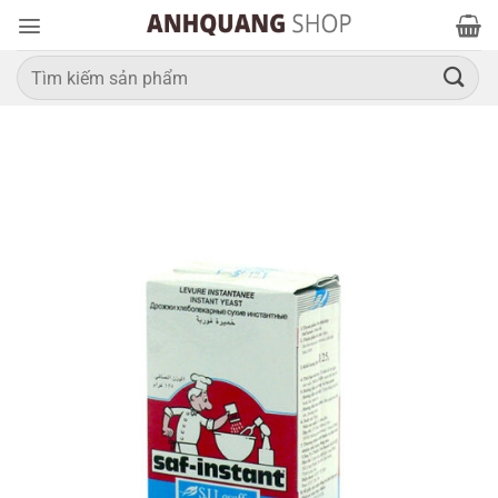
Bỏ
qua
nội
Tìm
kiếm:
dung