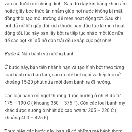
vào âu trước để chống dính. Sau đó đậy kín bằng khăn ấm
hoặc giấy bọc thức ăn nhằm giúp hơi nước không bị mất,
đồng thời tạo môi trường để men hoạt động tốt. Sau khi
bột đã nở lớn gấp đôi kích thước bạn đầu tức là men hoạt
động tốt, lúc này bạn lấy bột ra tiếp tục nhào một lúc nữa
để các bọt khí đã nở dàn trải đều khắp cục bột nhé!
Bước 4
: Nặn bánh và nướng bánh.
Ở bước này, bạn tiến nhành nặn và tạo hình bột theo từng
loại bánh mà bạn làm, sau đó để bột nghỉ và tiếp tục nở
khoảng 15-20 phút nữa mới đem bánh ra đi nướng.
Các loại bánh mì ngọt thường được nướng ở nhiệt độ từ
175 – 190 C ( khoảng 350 – 375 F). Còn các loại bánh mỳ
khác được nướng ở nhiệt độ cao hơn từ 205 – 220 C (
khoảng 400 – 425 F).
Thực hiện các bước này, bạn sẽ có những mẻ bánh thơm