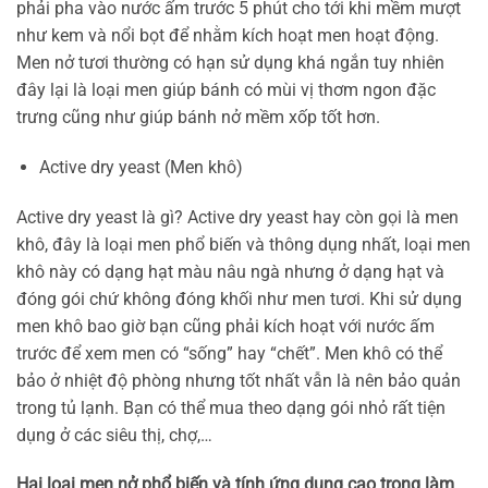
phải pha vào nước ấm trước 5 phút cho tới khi mềm mượt
như kem và nổi bọt để nhằm kích hoạt men hoạt động.
Men nở tươi thường có hạn sử dụng khá ngắn tuy nhiên
đây lại là loại men giúp bánh có mùi vị thơm ngon đặc
trưng cũng như giúp bánh nở mềm xốp tốt hơn.
Active dry yeast (Men khô)
Active dry yeast là gì? Active dry yeast hay còn gọi là men
khô, đây là loại men phổ biến và thông dụng nhất, loại men
khô này có dạng hạt màu nâu ngà nhưng ở dạng hạt và
đóng gói chứ không đóng khối như men tươi. Khi sử dụng
men khô bao giờ bạn cũng phải kích hoạt với nước ấm
trước để xem men có “sống” hay “chết”. Men khô có thể
bảo ở nhiệt độ phòng nhưng tốt nhất vẫn là nên bảo quản
trong tủ lạnh. Bạn có thể mua theo dạng gói nhỏ rất tiện
dụng ở các siêu thị, chợ,…
Hai loại men nở phổ biến và tính ứng dụng cao trong làm