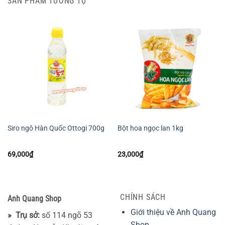
SẢN PHẨM TƯƠNG TỰ
Siro ngô Hàn Quốc Ottogi 700g
Bột hoa ngọc lan 1kg
69,000
₫
23,000
₫
CHÍNH SÁCH
Anh Quang Shop
Giới thiệu về Anh Quang
» Trụ sở:
số 114 ngõ 53
Shop