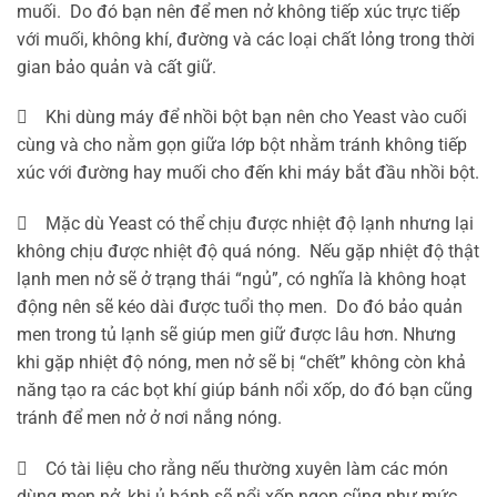
muối. Do đó bạn nên để men nở không tiếp xúc trực tiếp
với muối, không khí, đường và các loại chất lỏng trong thời
gian bảo quản và cất giữ.
 Khi dùng máy để nhồi bột bạn nên cho Yeast vào cuối
cùng và cho nằm gọn giữa lớp bột nhằm tránh không tiếp
xúc với đường hay muối cho đến khi máy bắt đầu nhồi bột.
 Mặc dù Yeast có thể chịu được nhiệt độ lạnh nhưng lại
không chịu được nhiệt độ quá nóng. Nếu gặp nhiệt độ thật
lạnh men nở sẽ ở trạng thái “ngủ”, có nghĩa là không hoạt
động nên sẽ kéo dài được tuổi thọ men. Do đó bảo quản
men trong tủ lạnh sẽ giúp men giữ được lâu hơn. Nhưng
khi gặp nhiệt độ nóng, men nở sẽ bị “chết” không còn khả
năng tạo ra các bọt khí giúp bánh nổi xốp, do đó bạn cũng
tránh để men nở ở nơi nắng nóng.
 Có tài liệu cho rằng nếu thường xuyên làm các món
dùng men nở, khi ủ bánh sẽ nổi xốp ngon cũng như mức