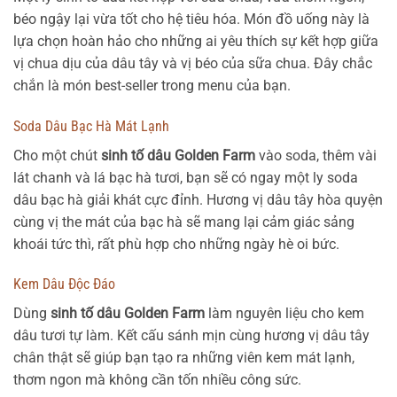
béo ngậy lại vừa tốt cho hệ tiêu hóa. Món đồ uống này là
lựa chọn hoàn hảo cho những ai yêu thích sự kết hợp giữa
vị chua dịu của dâu tây và vị béo của sữa chua. Đây chắc
chắn là món best-seller trong menu của bạn.
Soda Dâu Bạc Hà Mát Lạnh
Cho một chút
sinh tố dâu Golden Farm
vào soda, thêm vài
lát chanh và lá bạc hà tươi, bạn sẽ có ngay một ly soda
dâu bạc hà giải khát cực đỉnh. Hương vị dâu tây hòa quyện
cùng vị the mát của bạc hà sẽ mang lại cảm giác sảng
khoái tức thì, rất phù hợp cho những ngày hè oi bức.
Kem Dâu Độc Đáo
Dùng
sinh tố dâu Golden Farm
làm nguyên liệu cho kem
dâu tươi tự làm. Kết cấu sánh mịn cùng hương vị dâu tây
chân thật sẽ giúp bạn tạo ra những viên kem mát lạnh,
thơm ngon mà không cần tốn nhiều công sức.