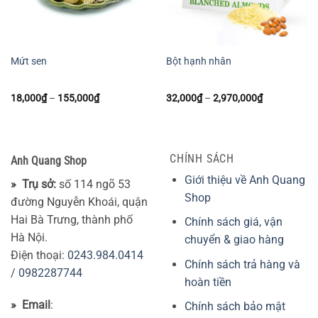
Mứt sen
Bột hạnh nhân
Khoảng
Khoảng
18,000
₫
–
155,000
₫
32,000
₫
–
2,970,000
₫
giá:
giá:
từ
từ
18,000₫
32,000₫
đến
đến
155,000₫
2,970,000₫
CHÍNH SÁCH
Anh Quang Shop
Giới thiệu về Anh Quang
» Trụ sở:
số 114 ngõ 53
Shop
đường Nguyễn Khoái, quận
Hai Bà Trưng, thành phố
Chính sách giá, vận
Hà Nội.
chuyển & giao hàng
Điện thoại:
0243.984.0414
Chính sách trả hàng và
/
0982287744
hoàn tiền
» Email
:
Chính sách bảo mật