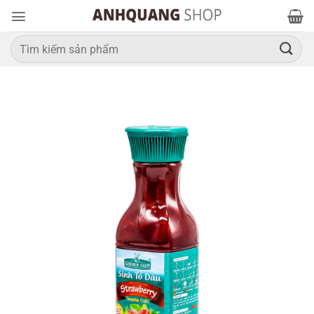
Bỏ
qua
nội
Tìm
kiếm:
dung