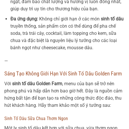
ngặt, đảm bảo chất lượng và hương vị luôn đồng nhất,
giúp duy trì uy tín cho thương hiệu của bạn.
Đa ứng dụng:
Không chỉ giới hạn ở các món
sinh tố dâu
truyền thống, sản phẩm còn có thể dùng để pha chế
soda, trà trái cây, cocktail, làm topping cho kem, sữa
chua và đặc biệt là nguyên liệu lý tưởng cho các loại
bánh ngọt như cheesecake, mousse dâu.
—
Sáng Tạo Không Giới Hạn Với Sinh Tố Dâu Golden Farm
Với
sinh tố dâu Golden Farm
, menu của bạn sẽ trở nên
phong phú và hấp dẫn hơn bao giờ hết. Đây là nguồn cảm
hứng bất tận để bạn tạo ra những công thức độc đáo, thu
hút khách hàng. Hãy tham khảo một số ý tưởng sau:
Sinh Tố Dâu Sữa Chua Thơm Ngon
Một ly sinh tố dâu kết hợp với sữa chua, vừa thơm ngon,