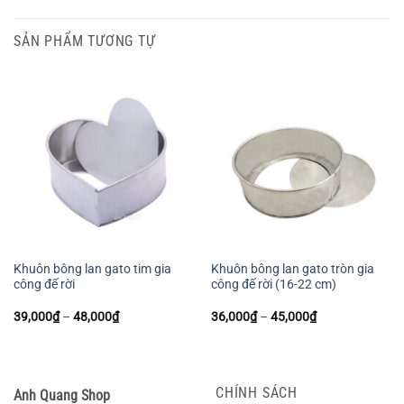
SẢN PHẨM TƯƠNG TỰ
Khuôn bông lan gato tim gia
Khuôn bông lan gato tròn gia
công đế rời
công đế rời (16-22 cm)
Khoảng
Khoảng
39,000
₫
–
48,000
₫
36,000
₫
–
45,000
₫
giá:
giá:
từ
từ
39,000₫
36,000₫
đến
đến
48,000₫
45,000₫
CHÍNH SÁCH
Anh Quang Shop