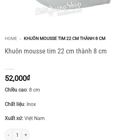
HOME
»
KHUÔN MOUSSE TIM 22 CM THÀNH 8 CM
Khuôn mousse tim 22 cm thành 8 cm
52,000
₫
Chi
ề
u cao
: 8 cm
Ch
ấ
t li
ệ
u
: Inox
Xu
ấ
t x
ứ
:
Việt Nam
Khuôn mousse tim 22 cm thành 8 cm số lượng