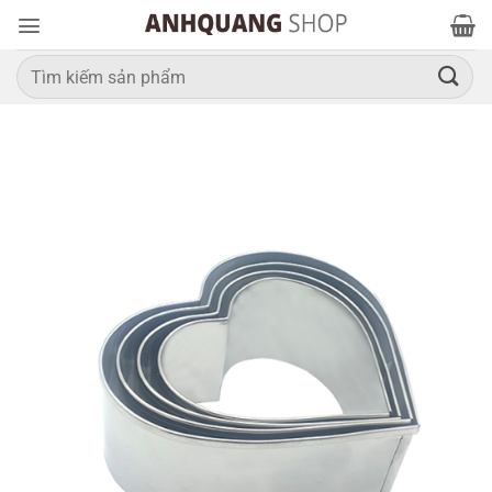
Bỏ
qua
nội
Tìm
kiếm:
dung