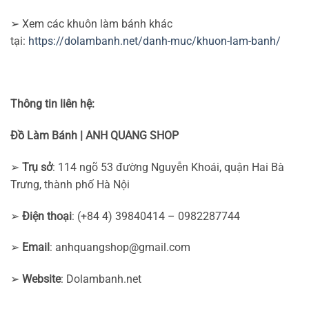
➢ Xem các khuôn làm bánh khác
tại:
https://dolambanh.net/danh-muc/khuon-lam-banh/
Thông tin liên hệ:
Đồ Làm Bánh | ANH QUANG SHOP
➢
Trụ sở
: 114 ngõ 53 đường Nguyễn Khoái, quận Hai Bà
Trưng, thành phố Hà Nội
➢
Điện thoại
: (+84 4) 39840414 – 0982287744
➢
Email
:
anhquangshop@gmail.com
➢
Website
: Dolambanh.net