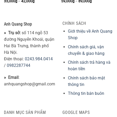
Khoảng
Khoảng
33,000
₫
–
42,000
₫
59,000
₫
–
89,000
₫
giá:
giá:
từ
từ
33,000₫
59,000₫
đến
đến
42,000₫
89,000₫
CHÍNH SÁCH
Anh Quang Shop
Giới thiệu về Anh Quang
» Trụ sở:
số 114 ngõ 53
Shop
đường Nguyễn Khoái, quận
Hai Bà Trưng, thành phố
Chính sách giá, vận
Hà Nội.
chuyển & giao hàng
Điện thoại:
0243.984.0414
Chính sách trả hàng và
/
0982287744
hoàn tiền
» Email
:
Chính sách bảo mật
anhquangshop@gmail.com
thông tin
Thông tin bán buôn
DANH MỤC SẢN PHẨM
GOOGLE MAPS