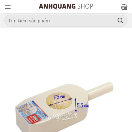
Bỏ
qua
nội
Tìm
kiếm:
dung