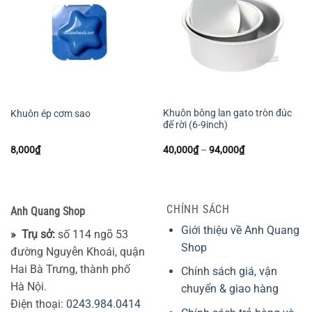
Khuôn bông lan gato tròn đúc
Khuôn ép cơm sao
đế rời (6-9inch)
Khoảng
8,000
₫
40,000
₫
–
94,000
₫
giá:
từ
40,000₫
đến
94,000₫
CHÍNH SÁCH
Anh Quang Shop
Giới thiệu về Anh Quang
» Trụ sở:
số 114 ngõ 53
Shop
đường Nguyễn Khoái, quận
Hai Bà Trưng, thành phố
Chính sách giá, vận
Hà Nội.
chuyển & giao hàng
Điện thoại:
0243.984.0414