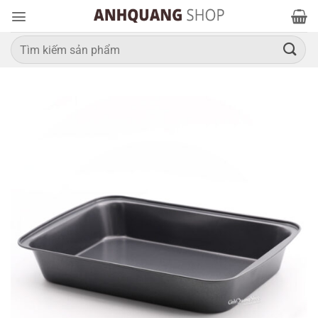
Bỏ
qua
nội
Tìm
kiếm:
dung