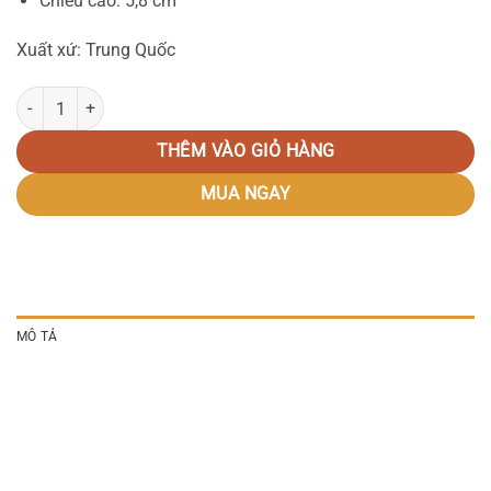
Chiều cao: 5,8 cm
Xuất xứ: Trung Quốc
Khuôn chữ nhật 24x35 thành cao số lượng
THÊM VÀO GIỎ HÀNG
MUA NGAY
MÔ TẢ