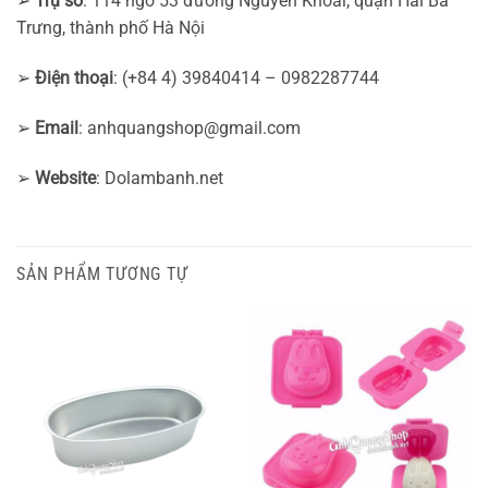
➢
Trụ sở
: 114 ngõ 53 đường Nguyễn Khoái, quận Hai Bà
Trưng, thành phố Hà Nội
➢
Điện thoại
: (+84 4) 39840414 – 0982287744
➢
Email
:
anhquangshop@gmail.com
➢
Website
: Dolambanh.net
SẢN PHẨM TƯƠNG TỰ