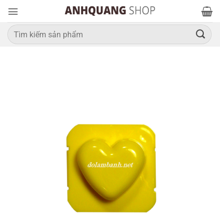
Bỏ
qua
nội
Tìm
kiếm:
dung