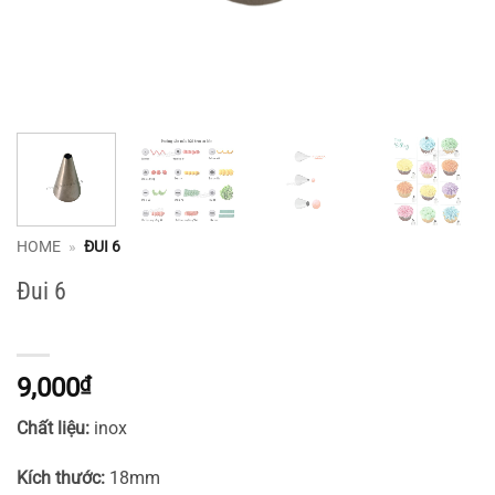
HOME
»
ĐUI 6
Đui 6
9,000
₫
Chất liệu:
inox
Kích thước:
18mm