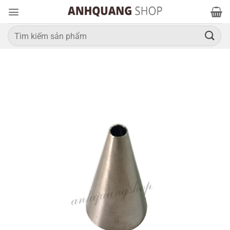
Bỏ
qua
nội
Tìm
kiếm:
dung