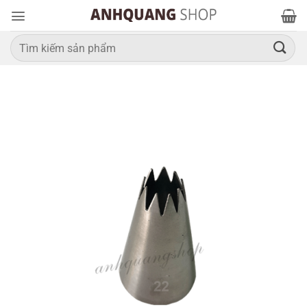
Bỏ
qua
nội
Tìm
kiếm:
dung