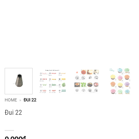
HOME
»
ĐUI 22
Đui 22
₫