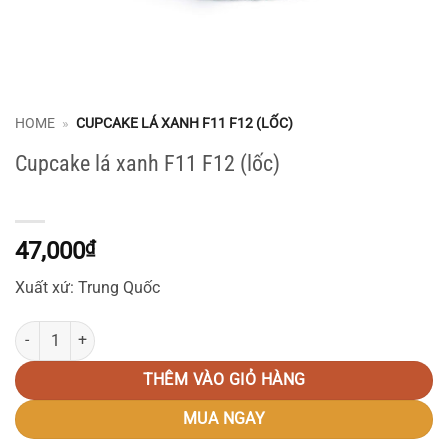
HOME
»
CUPCAKE LÁ XANH F11 F12 (LỐC)
Cupcake lá xanh F11 F12 (lốc)
47,000
₫
Xuất xứ: Trung Quốc
Cupcake lá xanh F11 F12 (lốc) số lượng
THÊM VÀO GIỎ HÀNG
MUA NGAY