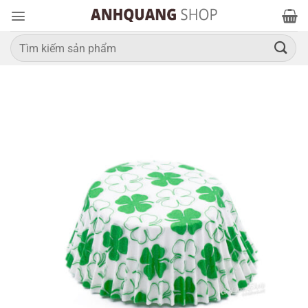
Bỏ
qua
nội
Tìm
kiếm:
dung