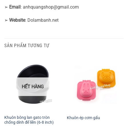
➢
Email
:
anhquangshop@gmail.com
➢
Website
: Dolambanh.net
SẢN PHẨM TƯƠNG TỰ
HẾT HÀNG
Khuôn bông lan gato tròn
Khuôn ép cơm gấu
chống dính đế liền (6-8 inch)