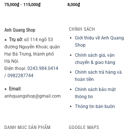
Khoảng
75,000
₫
–
115,000
₫
8,000
₫
giá:
từ
75,000₫
đến
115,000₫
CHÍNH SÁCH
Anh Quang Shop
Giới thiệu về Anh Quang
» Trụ sở:
số 114 ngõ 53
Shop
đường Nguyễn Khoái, quận
Hai Bà Trưng, thành phố
Chính sách giá, vận
Hà Nội.
chuyển & giao hàng
Điện thoại:
0243.984.0414
Chính sách trả hàng và
/
0982287744
hoàn tiền
» Email
:
Chính sách bảo mật
anhquangshop@gmail.com
thông tin
Thông tin bán buôn
DANH MỤC SẢN PHẨM
GOOGLE MAPS