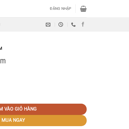
ĐĂNG NHẬP
H
M
cm
M VÀO GIỎ HÀNG
MUA NGAY