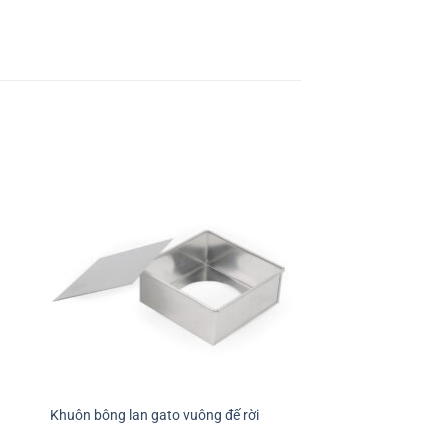
+
+
Khuôn bông lan gato 
Khuôn bông lan gato vuông đế rời
liền