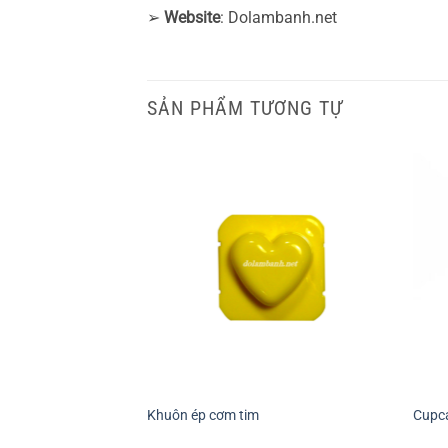
➢
Website
: Dolambanh.net
SẢN PHẨM TƯƠNG TỰ
+
+
Khuôn ép cơm tim
Cupca