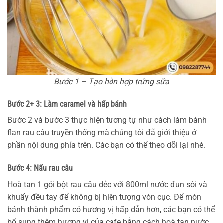
Bước 1 – Tạo hỗn hợp trứng sữa
Bước 2+ 3: Làm caramel và hấp bánh
Bước 2 và bước 3 thực hiện tương tự như cách làm bánh
flan rau câu truyền thống mà chúng tôi đã giới thiệu ở
phần nội dung phía trên. Các bạn có thể theo dõi lại nhé.
Bước 4: Nấu rau câu
Hoà tan 1 gói bột rau câu dẻo với 800ml nước đun sôi và
khuấy đều tay để không bị hiện tượng vón cục. Để món
bánh thành phẩm có hương vị hấp dẫn hơn, các bạn có thể
bổ sung thêm hương vị của cafe bằng cách hoà tan nước