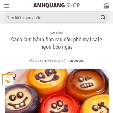
Bỏ
qua
nội
Tìm
kiếm:
dung
LÀM BÁNH
Cách làm bánh flan rau câu phô mai cafe
ngon béo ngậy
ĐĂNG VÀO
11/04/2023
BỞI
DLB QUANG
11
Th4