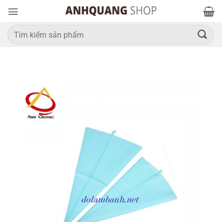
Bỏ
qua
nội
Tìm
kiếm:
dung