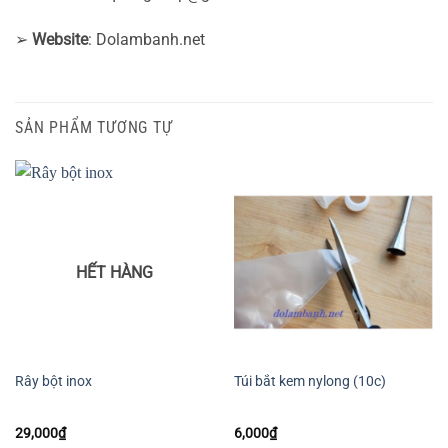
➢
Website
: Dolambanh.net
SẢN PHẨM TƯƠNG TỰ
HẾT HÀNG
Rây bột inox
Túi bắt kem nylong (10c)
29,000
₫
6,000
₫