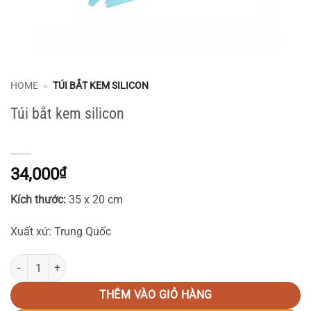
HOME
»
TÚI BẮT KEM SILICON
Túi bắt kem silicon
34,000
₫
Kích thước:
35 x 20 cm
Xuất xứ: Trung Quốc
Túi bắt kem silicon số lượng
THÊM VÀO GIỎ HÀNG