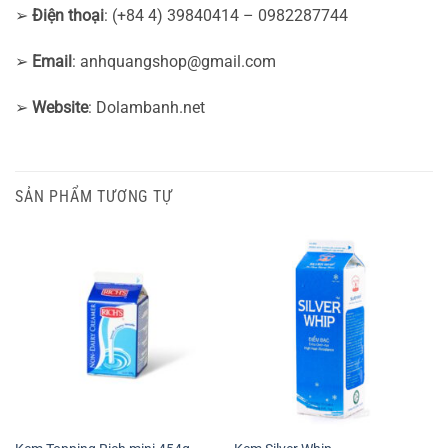
➢
Điện thoại
: (+84 4) 39840414 – 0982287744
➢
Email
:
anhquangshop@gmail.com
➢
Website
: Dolambanh.net
SẢN PHẨM TƯƠNG TỰ