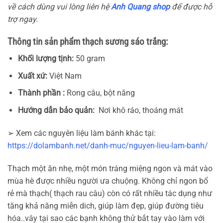
về cách dùng vui lòng liên hệ
Anh Quang shop
để được hỗ
trợ ngay.
Thông tin sản phẩm thạch sương sáo trắng:
Khối lượng tịnh:
50 gram
Xuất xứ:
Việt Nam
Thành phần :
Rong câu, bột năng
Hướng dẫn bảo quản:
Nơi khô ráo, thoáng mát
➢ Xem các nguyên liệu làm bánh khác tại:
https://dolambanh.net/danh-muc/nguyen-lieu-lam-banh/
Thạch một ăn nhẹ, một món tráng miệng ngon và mát vào
mùa hè được nhiều người ưa chuộng. Không chỉ ngon bổ
rẻ mà thạch( thạch rau câu) còn có rất nhiều tác dụng như
tăng khả năng miễn dich, giúp làm đẹp, giúp đường tiêu
hóa..vây tại sao các bạnh không thử bắt tay vào làm với