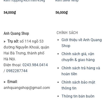
Kem Topping Rich mini 454g
Kem Silver Whip
34,000
₫
56,000
₫
CHÍNH SÁCH
Anh Quang Shop
Giới thiệu về Anh Quang
» Trụ sở:
số 114 ngõ 53
Shop
đường Nguyễn Khoái, quận
Hai Bà Trưng, thành phố
Chính sách giá, vận
Hà Nội.
chuyển & giao hàng
Điện thoại:
0243.984.0414
Chính sách trả hàng và
/
0982287744
hoàn tiền
» Email
:
Chính sách bảo mật
anhquangshop@gmail.com
thông tin
Thông tin bán buôn