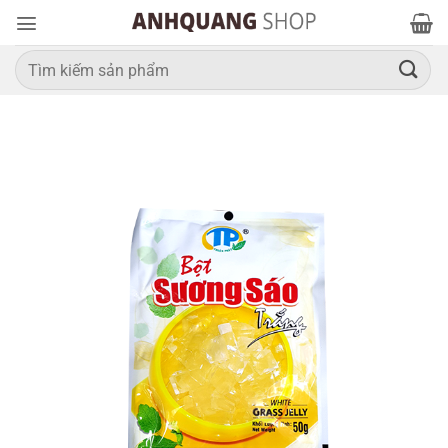
Bỏ
qua
nội
Tìm
kiếm:
dung