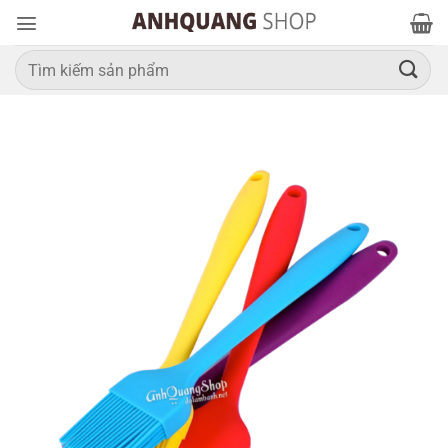
Bỏ
qua
nội
Tìm
kiếm:
dung