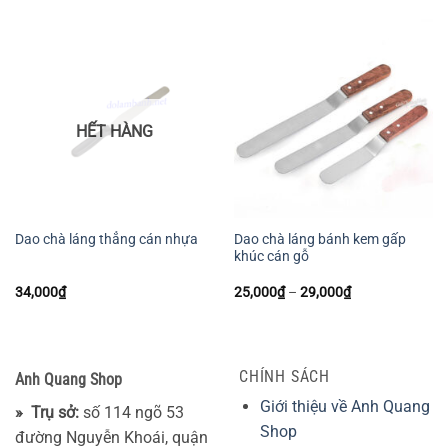
HẾT HÀNG
Dao chà láng bánh kem gấp
Dao chà láng thẳng cán nhựa
khúc cán gỗ
Khoảng
34,000
₫
25,000
₫
–
29,000
₫
giá:
từ
25,000₫
đến
29,000₫
CHÍNH SÁCH
Anh Quang Shop
Giới thiệu về Anh Quang
» Trụ sở:
số 114 ngõ 53
Shop
đường Nguyễn Khoái, quận