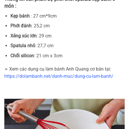
món :
Kẹp bánh
: 27 cm*9cm
Phới đánh
: 25,2 cm
Xẻng xúc lớn
: 29 cm
Spatula nhỏ
: 27,7 cm
Chổi silicon
: 21 cm x 3cm
➢ Xem các dụng cụ làm bánh Anh Quang cơ bản tại:
https://dolambanh.net/danh-muc/dung-cu-lam-banh/