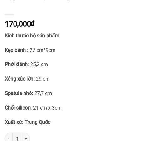
170,000
₫
Kích thước bộ sản phẩm
Kẹp bánh :
27 cm*9cm
Phới đánh
: 25,2 cm
Xẻng xúc lớn:
29 cm
Spatula nhỏ:
27,7 cm
Chổi silicon:
21 cm x 3cm
Xuất xứ: Trung Quốc
Bộ phới chổi spatula kẹp bánh 5 món số lượng