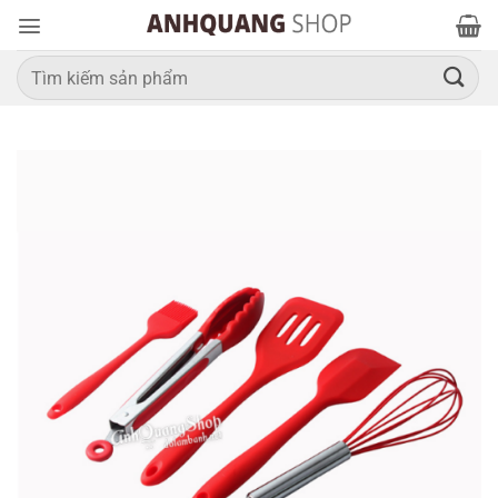
Bỏ
qua
nội
Tìm
kiếm:
dung