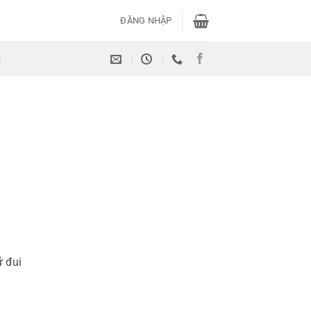
ĐĂNG NHẬP
H
ữ đui