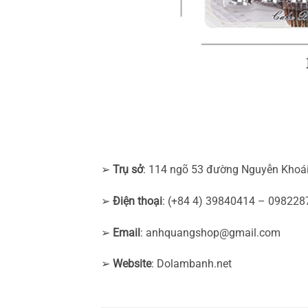
➢
Trụ sở
: 114 ngõ 53 đường Nguyễn Khoái
➢
Điện thoại
: (+84 4) 39840414 – 09822
➢
Email
:
anhquangshop@gmail.com
➢
Website
: Dolambanh.net