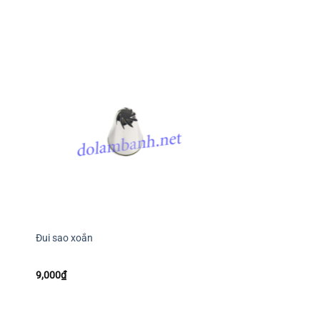
+
+
Đui sao xoắn
Túi bắt kem vải
9,000
₫
24,000
₫