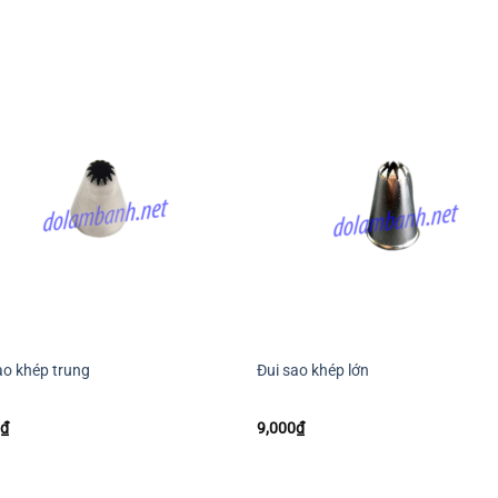
+
ao khép trung
Đui sao khép lớn
0
₫
9,000
₫