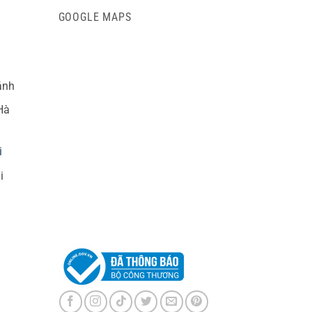
GOOGLE MAPS
ánh
Hà
i
i