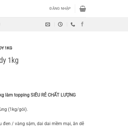
ĐĂNG NHẬP
H
DY 1KG
dy 1kg
kg làm topping SIÊU RẺ CHẤT LƯỢNG
ùng (1kg/gói).
 đen / vàng sậm, dai dai mềm mại, ăn dễ