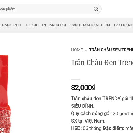
TRANG CHỦ
THÔNG TIN BÁN BUÔN
SẢN PHẨM BÁN BUÔN
LÀM BÁN
HOME
»
TRÂN CHÂU ĐEN TREN
Trân Châu Đen Tren
32,000
₫
Trân châu đen TRENDY gói 1
SIÊU ĐỈNH.
Quy cách đóng gói:
20 gói/th
SX tại Việt Nam.
HSD:
06 tháng.
Đặc điểm:
màu