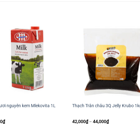
+
ươi nguyên kem Mlekovita 1L
Thạch Trân châu 3Q Jelly Krubo 1k
Khoảng
00
₫
42,000
₫
–
44,000
₫
giá:
từ
42,000₫
đến