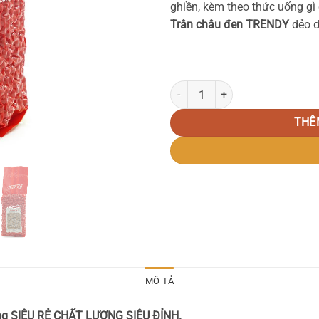
ghiền, kèm theo thức uống gì
Trân châu đen TRENDY
dẻo d
Trân Châu Đen Trendy 1kg số lượ
THÊ
MÔ TẢ
ing SIÊU RẺ CHẤT LƯỢNG SIÊU ĐỈNH.