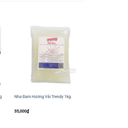
+
+
Kem không sữa 26% 
g
Nha Đam Hương Vải Trendy 1kg.
25kg
35,000
₫
1,200,000
₫