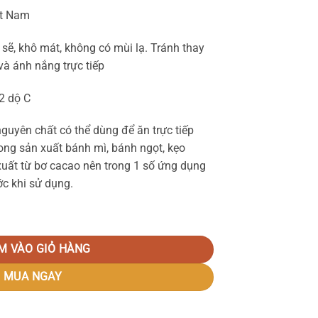
ệt Nam
 sẽ, khô mát, không có mùi lạ. Tránh thay
và ánh nắng trực tiếp
2 dộ C
nguyên chất có thể dùng để ăn trực tiếp
ong sản xuất bánh mì, bánh ngọt, kẹo
uất từ bơ cacao nên trong 1 số ứng dụng
ớc khi sử dụng.
g Puratos số lượng
M VÀO GIỎ HÀNG
MUA NGAY