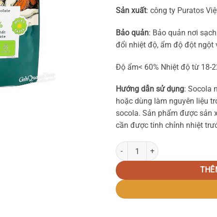
S
ả
n xu
ấ
t
: công ty Puratos Vi
Bảo quản
: Bảo quản nơi sạch
đổi nhiệt độ, ẩm độ đột ngột 
Độ ẩm< 60% Nhiệt độ từ 18-2
Hướng dẫn sử dụng
: Socola 
hoặc dùng làm nguyên liệu tr
socola. Sản phẩm được sản x
cần được tinh chỉnh nhiệt trư
Socola trắng nguyên chất 40% 1k
THÊ