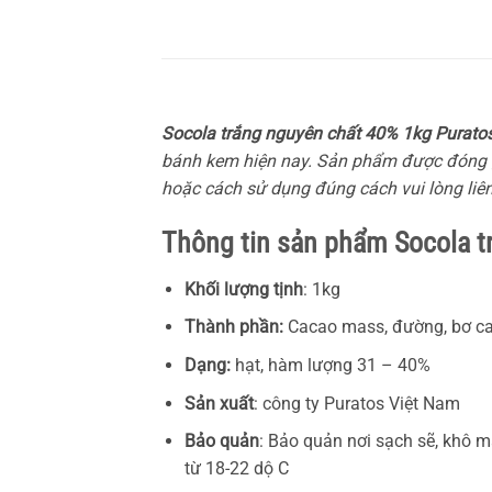
Socola trắng nguyên chất 40% 1kg Purato
bánh kem hiện nay. Sản phẩm được đóng gó
hoặc cách sử dụng đúng cách vui lòng liê
Thông tin sản phẩm Socola t
Kh
ố
i l
ượ
ng t
ị
nh
: 1kg
Thành phần:
Cacao mass, đường, bơ ca
D
ạ
ng:
hạt, hàm lượng 31 – 40%
S
ả
n xu
ấ
t
: công ty Puratos Việt Nam
Bảo quản
: Bảo quản nơi sạch sẽ, khô m
từ 18-22 dộ C