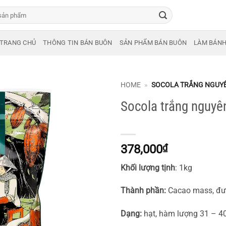
TRANG CHỦ
THÔNG TIN BÁN BUÔN
SẢN PHẨM BÁN BUÔN
LÀM BÁN
HOME
»
SOCOLA TRẮNG NGUYÊ
Socola trắng nguyê
378,000
₫
Kh
ố
i l
ượ
ng t
ị
nh
: 1kg
Thành phần:
Cacao mass, đườ
D
ạ
ng:
hạt, hàm lượng 31 – 4