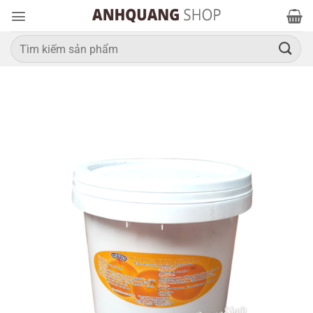
Bỏ
qua
nội
Tìm
kiếm:
dung