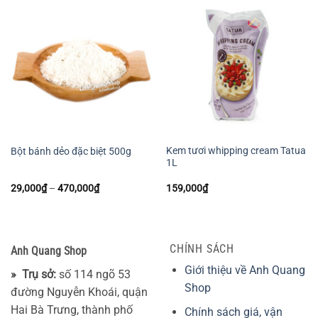
Kem tươi whipping cream Tatua
Bột bánh dẻo đặc biệt 500g
1L
Khoảng
29,000
₫
–
470,000
₫
159,000
₫
giá:
từ
29,000₫
đến
470,000₫
CHÍNH SÁCH
Anh Quang Shop
Giới thiệu về Anh Quang
» Trụ sở:
số 114 ngõ 53
Shop
đường Nguyễn Khoái, quận
Hai Bà Trưng, thành phố
Chính sách giá, vận