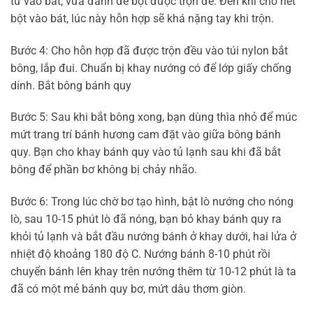
từ vào bát, vừa đánh để bột được trộn đề. Đến khi cho hết
bột vào bát, lúc này hỗn hợp sẽ khá nặng tay khi trộn.
Bước 4: Cho hỗn hợp đã được trộn đều vào túi nylon bắt
bông, lắp đui. Chuẩn bị khay nướng có để lớp giấy chống
dính. Bắt bông bánh quy
Bước 5: Sau khi bắt bông xong, bạn dùng thìa nhỏ để múc
mứt trang trí bánh hương cam đặt vào giữa bông bánh
quy. Bạn cho khay bánh quy vào tủ lạnh sau khi đã bắt
bông để phần bơ không bị chảy nhão.
Bước 6: Trong lúc chờ bơ tạo hình, bật lò nướng cho nóng
lò, sau 10-15 phút lò đã nóng, bạn bỏ khay bánh quy ra
khỏi tủ lạnh và bắt đầu nướng bánh ở khay dưới, hai lửa ở
nhiệt độ khoảng 180 độ C. Nướng bánh 8-10 phút rồi
chuyển bánh lên khay trên nướng thêm từ 10-12 phút là ta
đã có một mẻ bánh quy bơ, mứt dâu thơm giòn.