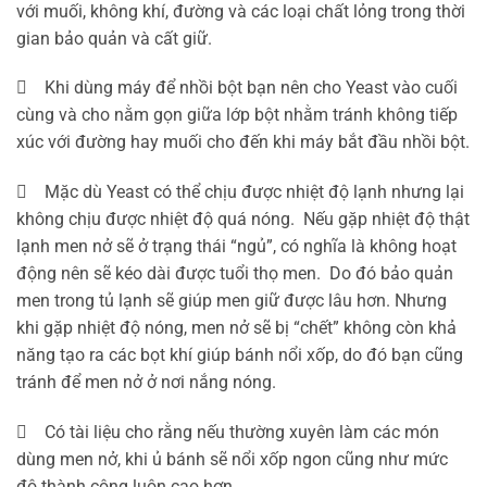
với muối, không khí, đường và các loại chất lỏng trong thời
gian bảo quản và cất giữ.
 Khi dùng máy để nhồi bột bạn nên cho Yeast vào cuối
cùng và cho nằm gọn giữa lớp bột nhằm tránh không tiếp
xúc với đường hay muối cho đến khi máy bắt đầu nhồi bột.
 Mặc dù Yeast có thể chịu được nhiệt độ lạnh nhưng lại
không chịu được nhiệt độ quá nóng. Nếu gặp nhiệt độ thật
lạnh men nở sẽ ở trạng thái “ngủ”, có nghĩa là không hoạt
động nên sẽ kéo dài được tuổi thọ men. Do đó bảo quản
men trong tủ lạnh sẽ giúp men giữ được lâu hơn. Nhưng
khi gặp nhiệt độ nóng, men nở sẽ bị “chết” không còn khả
năng tạo ra các bọt khí giúp bánh nổi xốp, do đó bạn cũng
tránh để men nở ở nơi nắng nóng.
 Có tài liệu cho rằng nếu thường xuyên làm các món
dùng men nở, khi ủ bánh sẽ nổi xốp ngon cũng như mức
độ thành công luôn cao hơn.