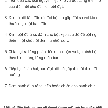
Trộn đều các loại nguyên liệu khô và ướt cùng men nở,
sau đó nhồi cho đến khi bột đạt.
Đem ủ bột lần đầu rồi đợi bột nở gấp đôi so với kích
thước cục bột ban đầu.
Đem bột đã ủ ra, đấm cho bột xẹp sau đó để bột nghỉ
thêm một chút rồi đem ra nhồi sơ lại.
Chia bột ra từng phần đều nhau, nặn và tạo hình bột
theo hình dáng từng món bánh.
Tiếp tục ủ lần hai, bạn đợi bột nở gấp đôi rồi đem đi
nướng.
Đem bánh đi nướng, hấp hoặc chiên cho bánh chín.
Một số đặc tính chung về Yeast (men nở) mà bạn cần biết