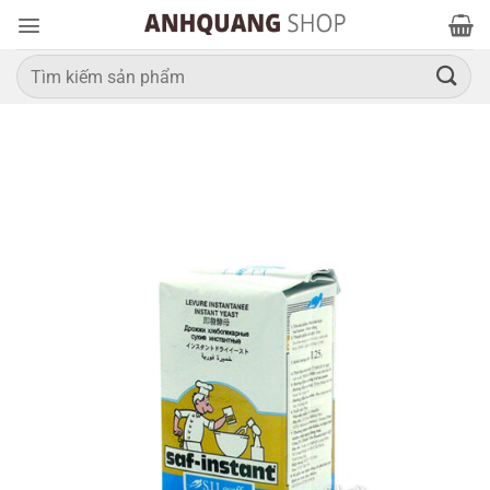
Bỏ
qua
nội
Tìm
kiếm:
dung