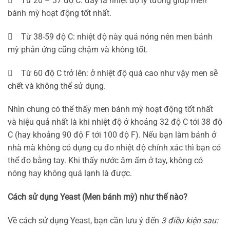
 Từ 20 – 37 độ C: đây là nhiệt độ lý tưởng giúp men
bánh mỳ hoạt động tốt nhất.
 Từ 38-59 độ C: nhiệt độ này quá nóng nên men bánh
mỳ phản ứng cũng chậm và không tốt.
 Từ 60 độ C trở lên: ở nhiệt độ quá cao như vậy men sẽ
chết và không thể sử dụng.
Nhìn chung có thể thấy men bánh mỳ hoạt động tốt nhất
và hiệu quả nhất là khi nhiệt độ ở khoảng 32 độ C tới 38 độ
C (hay khoảng 90 độ F tới 100 độ F). Nếu bạn làm bánh ở
nhà mà không có dụng cụ đo nhiệt độ chính xác thì bạn có
thể đo bằng tay. Khi thấy nước âm ấm ở tay, không có
nóng hay không quá lạnh là được.
Cách sử dụng Yeast (Men bánh mỳ) như thế nào?
Về cách sử dụng Yeast, bạn cần lưu ý đến
3 điều kiện sau: