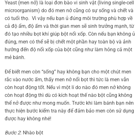
Yeast (men nở) là loại đơn bào vi sinh vật (living single-cell
microorganism) do đó men nở cũng có sự sống và chết và
có tuổi thọ. Vì vậy nếu bạn ủ đúng môi trường phù hợp về
cả độ ẩm, độ ấm và thời gian men sẽ sinh trưởng mạnh, từ
đó tạo nhiều bọt khí giúp bột nổi xốp. Còn nếu bạn không ủ
đúng, men có thể sẽ bị chết một phần hay toàn bộ và ảnh
hưởng đến độ nổi xốp của bột cũng như làm hỏng cả một
mẻ bánh.
Để biết men còn “sống” hay không bạn cho một chút men
rắc vào nước ấm, thấy men nở nổi bọt thì tức là men vẫn
còn hoạt động tốt. Nếu vì một lí do nào đó men nở không
còn hoạt động thì dù có kích hoạt thế nào bột cũng không
thể nở được như mong muốn. Trước khi làm bánh bạn nên
thực hiện bước kiểm tra này để đảm bảo men còn sử dụng
được hay không nhé!
Bước 2
: Nhào bột