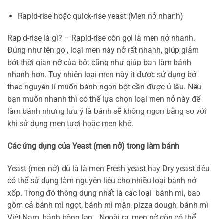
Rapid-rise hoặc quick-rise yeast (Men nở nhanh)
Rapid-rise là gì? – Rapid-rise còn gọi là men nở nhanh.
Đúng như tên gọi, loại men này nở rất nhanh, giúp giảm
bớt thời gian nở của bột cũng như giúp bạn làm bánh
nhanh hơn. Tuy nhiên loại men này ít được sử dụng bởi
theo nguyên lí muốn bánh ngon bột cần được ủ lâu. Nếu
bạn muốn nhanh thì có thể lựa chọn loại men nở này để
làm bánh nhưng lưu ý là bánh sẽ không ngon bằng so với
khi sử dụng men tươi hoặc men khô.
Các ứng dụng của Yeast (men nở) trong làm bánh
Yeast (men nở) dù là là men Fresh yeast hay Dry yeast đều
có thể sử dụng làm nguyên liệu cho nhiều loại bánh nở
xốp. Trong đó thông dụng nhất là các loại bánh mì, bao
gồm cả bánh mì ngọt, bánh mì mặn, pizza dough, bánh mì
Việt Nam, bánh bông lan,…Ngoài ra, men nở còn có thể