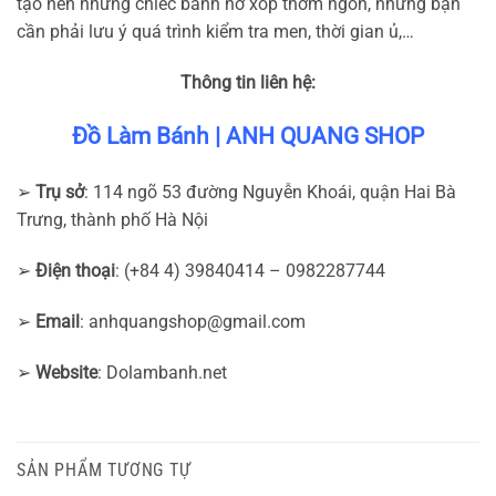
tạo nên những chiếc bánh nở xốp thơm ngon, nhưng bạn
cần phải lưu ý quá trình kiểm tra men, thời gian ủ,…
Thông tin liên hệ:
Đồ Làm Bánh | ANH QUANG SHOP
➢
Trụ sở
: 114 ngõ 53 đường Nguyễn Khoái, quận Hai Bà
Trưng, thành phố Hà Nội
➢
Điện thoại
: (+84 4) 39840414 – 0982287744
➢
Email
:
anhquangshop@gmail.com
➢
Website
: Dolambanh.net
SẢN PHẨM TƯƠNG TỰ