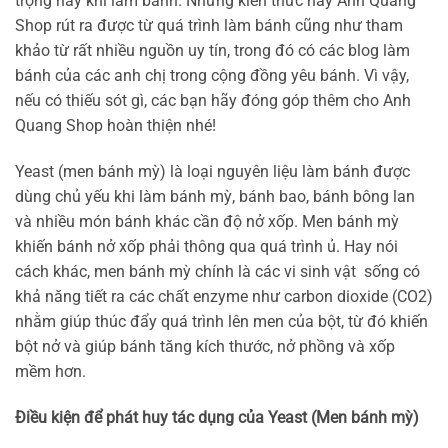
trọng này khi làm bánh. Những kiến thức này Anh Quang
Shop rút ra được từ quá trình làm bánh cũng như tham
khảo từ rất nhiều nguồn uy tín, trong đó có các blog làm
bánh của các anh chị trong cộng đồng yêu bánh. Vì vậy,
nếu có thiếu sót gì, các bạn hãy đóng góp thêm cho Anh
Quang Shop hoàn thiện nhé!
Yeast (men bánh mỳ) là loại nguyên liệu làm bánh được
dùng chủ yếu khi làm bánh mỳ, bánh bao, bánh bông lan
và nhiều món bánh khác cần độ nở xốp. Men bánh mỳ
khiến bánh nở xốp phải thông qua quá trình ủ. Hay nói
cách khác, men bánh mỳ chính là các vi sinh vật sống có
khả năng tiết ra các chất enzyme như carbon dioxide (CO2)
nhằm giúp thúc đẩy quá trình lên men của bột, từ đó khiến
bột nở và giúp bánh tăng kích thước, nở phồng và xốp
mềm hơn.
Điều kiện để phát huy tác dụng của Yeast (Men bánh mỳ)