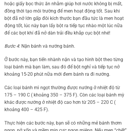
hoặc giấy bọc thức ăn nhằm giúp hơi nước không bị mất,
đồng thời tạo môi trường để men hoạt động tốt. Sau khi
bột đã nở lớn gấp đôi kích thước bạn đầu tức là men hoạt
động tốt, lúc này bạn lấy bột ra tiếp tục nhào một lúc nữa
để các bọt khí đã nở dàn trải đều khắp cục bột nhé!
Bước 4
: Nặn bánh và nướng bánh.
Ở bước này, bạn tiến nhành nặn và tạo hình bột theo từng
loại bánh mà bạn làm, sau đó để bột nghỉ và tiếp tục nở
khoảng 15-20 phút nữa mới đem bánh ra đi nướng.
Các loại bánh mì ngọt thường được nướng ở nhiệt độ từ
175 – 190 C ( khoảng 350 – 375 F). Còn các loại bánh mỳ
khác được nướng ở nhiệt độ cao hơn từ 205 – 220 C (
khoảng 400 – 425 F).
Thực hiện các bước này, bạn sẽ có những mẻ bánh thơm
ngon, nở xốp và mềm mịn cực ngon miệng. Nếu men “chết”