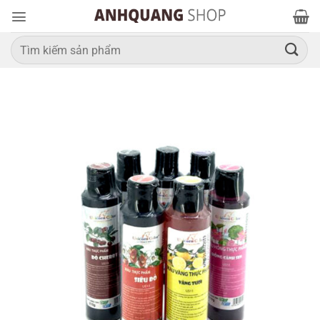
Bỏ
qua
nội
Tìm
kiếm:
dung