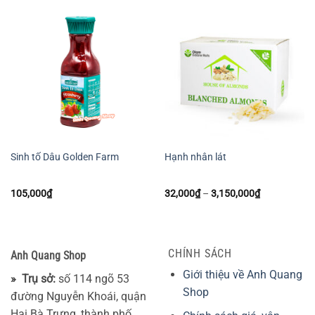
Sinh tố Dâu Golden Farm
Hạnh nhân lát
Khoảng
105,000
₫
32,000
₫
–
3,150,000
₫
giá:
từ
32,000₫
đến
3,150,000₫
CHÍNH SÁCH
Anh Quang Shop
Giới thiệu về Anh Quang
» Trụ sở:
số 114 ngõ 53
Shop
đường Nguyễn Khoái, quận
Hai Bà Trưng, thành phố