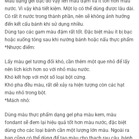
Màu dạng gel đặc do vậy lên màu đậm và ít tốn hơn màu
nước. Vì vậy khá tiết kiệm. Một lọ có thể dùng được lâu dài.
Có rất ít nước trong thành phần, nên sẽ không ảnh hưởng
đến kết cấu bánh khi sử dụng nhiều.
Dùng tạo các gam màu đậm rất tốt. Đặc biệt màu ít bị bạc
hoặc xuống tông sau khi nướng bánh hoặc nấu thực phẩm
*Nhược điểm:
Lấy màu gel tương đối khó, cần thêm một que nhỏ để lấy
nên lích kích hơn so với nhỏ màu nước.
Khó kết hợp với một số loại bột cứng.
Khó pha đều màu, rất dễ xảy ra hiện tượng còn các hạt
màu nhỏ trong bột.
*Mách nhỏ:
Dùng màu thực phẩm dạng gel pha màu kem, màu
fondant sẽ đem lại hiệu quả tốt hơn màu nước, đặc biệt
dùng cho các loại bánh cần một lượng lớn màu. Ngoài ra
bạn cũng có thể dùng để tạo màu cho thạch rau câu, bánh