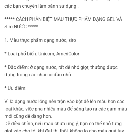
các bạn chuyên làm bánh sử dụng .
***** CÁCH PHÂN BIỆT MÀU THỰC PHẨM DẠNG GEL VÀ
Siro NƯỚC *****
1. Màu thực phẩm dạng nước, siro
* Loại phổ biến: Unicorn, AmeriColor
* Đặc điểm: ở dạng nước, rất dễ nhỏ giọt, thường được
đựng trong các chai có đầu nhỏ.
* Ưu điểm:
Vì là dạng nước lỏng nên trộn vào bột dễ lên màu hơn các
loại khác, việc pha nhiều màu để sáng tạo ra các gam màu
mới cũng dễ dàng hơn.
Dễ điều chỉnh, nếu màu chưa ưng ý, bạn có thể nhỏ từng
giọt vào cho tới khi đạt thì thôi, không lo cho màu quá tay.