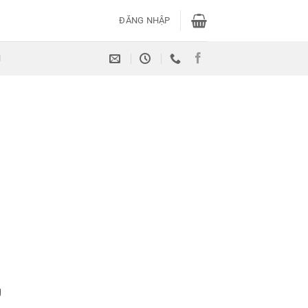
ĐĂNG NHẬP
H
g