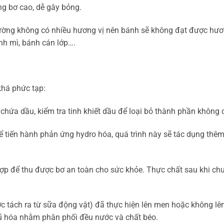
ng bơ cao, dễ gây bỏng.
ường không có nhiều hương vị nên bánh sẽ không đạt được hươ
nh mì, bánh cán lớp….
khá phức tạp:
 chứa dầu, kiểm tra tinh khiết dầu để loại bỏ thành phần không 
tiến hành phản ứng hydro hóa, quá trình này sẽ tác dụng thêm 
ợp để thu được bơ an toàn cho sức khỏe. Thực chất sau khi ch
ợc tách ra từ sữa động vật) đã thực hiện lên men hoặc không l
nhũ hóa nhằm phân phối đều nước và chất béo.