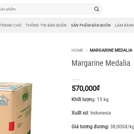
TRANG CHỦ
THÔNG TIN BÁN BUÔN
SẢN PHẨM BÁN BUÔN
LÀM BÁN
HOME
»
MARGARINE MEDALIA
Margarine Medalia
570,000
₫
Khối lượn
g: 15 kg
Xuất xứ
: Indonesia
Giá tương đương:
38,000đ/k