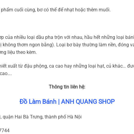
 phẩm cuối cùng, bơ có thể để nhạt hoặc thêm muối.
ợp của nhiều loại dầu pha trộn với nhau, hầu hết những loại bá
vị không thơm ngon bằng). Loại bơ bày thường làm nền, đóng va
ng liệu theo kèm.
t chiết xuất từ đậu phộng, ca cao hay những loại hạt, củ khác… 
acao….
Thông tin liên hệ:
Đồ Làm Bánh | ANH QUANG SHOP
, quận Hai Bà Trưng, thành phố Hà Nội
87744