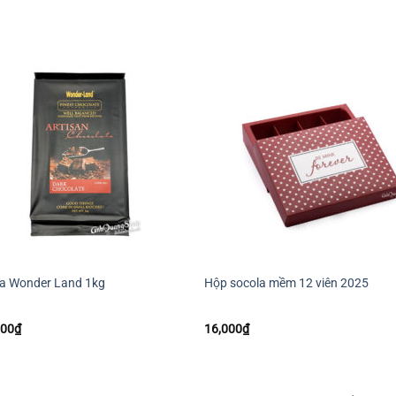
+
la Wonder Land 1kg
Hộp socola mềm 12 viên 2025
000
₫
16,000
₫