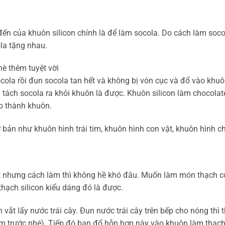
n của khuôn silicon chính là để làm socola. Do cách làm socol
la tặng nhau.
è thêm tuyệt vời
ocola rồi đun socola tan hết và không bị vón cục và đổ vào khuô
ì tách socola ra khỏi khuôn là được. Khuôn silicon làm chocolat
ào thành khuôn.
 bản như khuôn hình trái tim, khuôn hình con vật, khuôn hình c
nhưng cách làm thì không hề khó đâu. Muốn làm món thạch có 
hạch silicon kiểu dáng đó là được.
vắt lấy nước trái cây. Đun nước trái cây trên bếp cho nóng thì
mềm trước nhé). Tiếp đó bạn đổ hỗn hợp này vào khuôn làm thạc