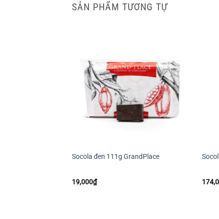
SẢN PHẨM TƯƠNG TỰ
+
+
Socola đen 111g GrandPlace
Soco
19,000
₫
174,