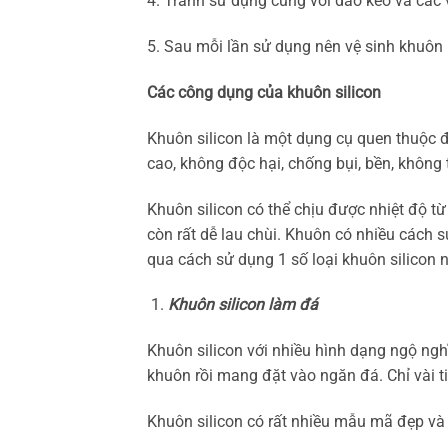
4. Tránh sử dụng cùng với dao kéo và các
5. Sau mỗi lần sử dụng nên vệ sinh khuôn 
Các công dụng của khuôn silicon
Khuôn silicon là một dụng cụ quen thuộc đ
cao, không độc hại, chống bụi, bền, không
Khuôn silicon có thể chịu được nhiệt độ từ
còn rất dễ lau chùi. Khuôn có nhiều cách 
qua cách sử dụng 1 số loại khuôn silicon 
Khuôn silicon làm đá
Khuôn silicon với nhiều hình dạng ngộ ngh
khuôn rồi mang đặt vào ngăn đá. Chỉ vài t
Khuôn silicon có rất nhiều mẫu mã đẹp và