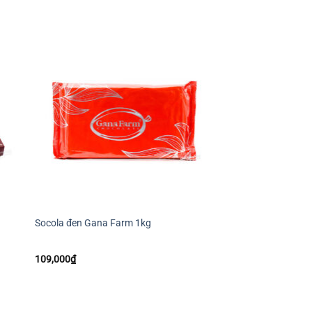
+
+
Socola đen Gana Farm 1kg
Socola đen Grand Pla
109,000
₫
142,000
₫