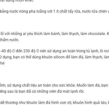
 vật dụng nhọn khác
bằng nước nóng pha loãng với 1 ít chất tẩy rửa, nước rửa chén 
ối với những ai yêu thích làm bánh, làm thạch, làm chocolate. K
 thấm nước.
 -40 độ C đến 230 độ C nên sử dụng an toàn trong tủ lạnh, lò nư
sử dụng, bạn có thể dùng khuôn silicon để làm đá, làm thạch, 
nhé
ĩnh, sử dụng chất liệu an toàn cho sức khỏe. Muốn làm đá, bạn 
iếng sau là bạn đã có những viên đá mát lạnh rồi.
 dễ thương như khuôn làm đá hình con vịt, khuôn hình quả táo,