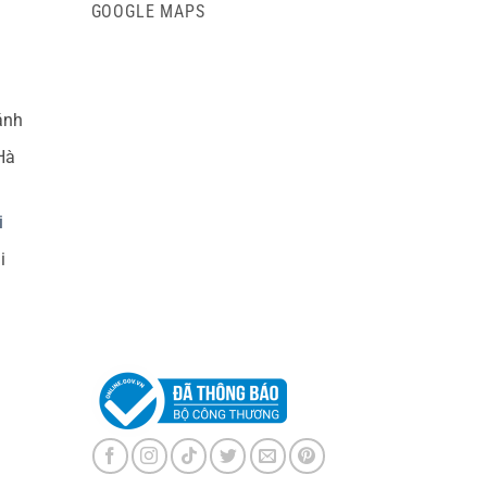
GOOGLE MAPS
ánh
Hà
i
i