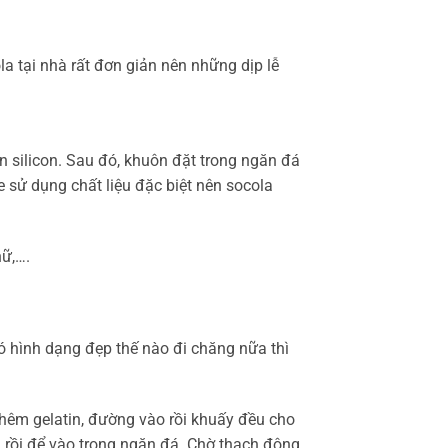
a tại nhà rất đơn giản nên những dịp lễ
n silicon. Sau đó, khuôn đặt trong ngăn đá
e sử dụng chất liệu đặc biệt nên socola
hữ,….
hình dạng đẹp thế nào đi chăng nữa thì
 thêm gelatin, đường vào rồi khuấy đều cho
h rồi để vào trong ngăn đá. Chờ thạch đông