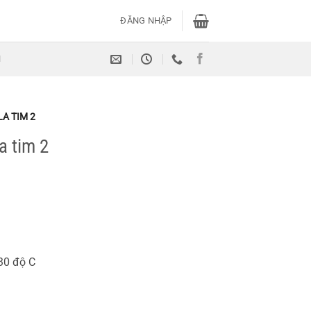
ĐĂNG NHẬP
H
A TIM 2
a tim 2
230 độ C