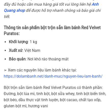
đầy đủ hoặc cần mua hàng giá tốt vui lòng liên hệ
Anh
Quang shop
để được hỗ trợ nhanh chóng và báo giá chi
tiết.
Thông tin sản phẩm bột trộn sẵn làm bánh Red Velvet
Puratos:
Khối lượng
: 1 kg
Xuất xứ
: Việt Nam
Bảo quản
: Nơi khô ráo thoáng mát
➢ Xem các nguyên liệu làm bánh khác tại:
https://dolambanh.net/danh-muc/nguyen-lieu-lam-banh/
Bột trộn sẵn làm bánh Red Velvet Puratos có thành phần:
Đường, bột lúa mì, tinh bột, bột sữa whey, tinh bột biến tính,
bột béo, dầu thực vật tinh luyện, bột cacao, chất tạo xốp,
gluten bột mì, hương vani