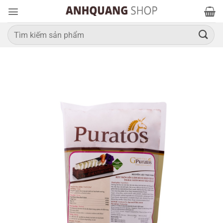
Bỏ
qua
nội
Tìm
kiếm:
dung