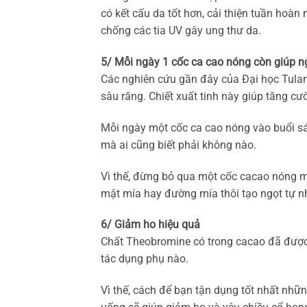
có kết cấu da tốt hơn, cải thiện tuần hoàn
chống các tia UV gây ung thư da.
5/ Mỗi ngày 1 cốc ca cao nóng còn giúp 
Các nghiên cứu gần đây của Đại học Tulane
sâu răng. Chiết xuất tinh này giúp tăng c
Mỗi ngày một cốc ca cao nóng vào buổi sán
mà ai cũng biết phải không nào.
Vì thế, đừng bỏ qua một cốc cacao nóng 
mật mía hay đường mía thôi tạo ngọt tự nh
6/ Giảm ho hiệu quả
Chất Theobromine có trong cacao đã được
tác dụng phụ nào.
Vì thế, cách để bạn tận dụng tốt nhất nhữ