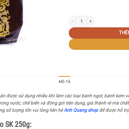
Bột cacao SK 250g số lượng
THÊ
MÔ TẢ
 bản được sử dụng nhiều khi làm các loại bánh ngọt, bánh kem 
ong nước, chế biến và đóng gói tiện dụng, giá thành rẻ mà c
g số lượng lớn vui lòng liên hệ
Anh Quang shop
để được hỗ trợ
o SK 250g: