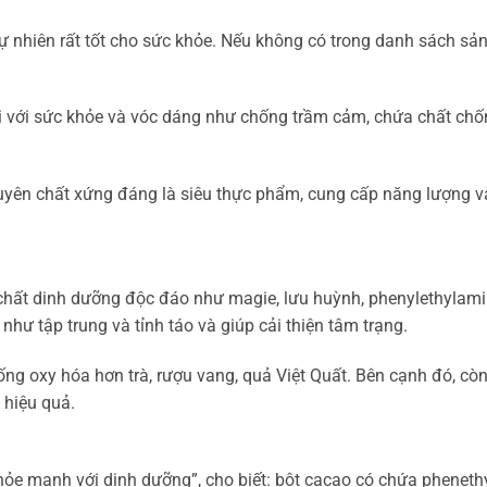
ự nhiên rất tốt cho sức khỏe. Nếu không có trong danh sách sả
ối với sức khỏe và vóc dáng như chống trầm cảm, chứa chất ch
guyên chất xứng đáng là siêu thực phẩm, cung cấp năng lượng v
 chất dinh dưỡng độc đáo như magie, lưu huỳnh, phenylethylam
như tập trung và tỉnh táo và giúp cải thiện tâm trạng.
ng oxy hóa hơn trà, rượu vang, quả Việt Quất. Bên cạnh đó, còn
 hiệu quả.
ỏe mạnh với dinh dưỡng”, cho biết: bột cacao có chứa pheneth