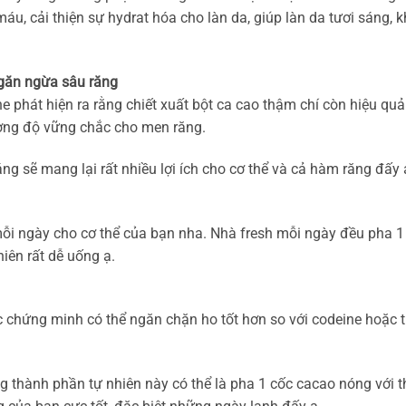
 máu, cải thiện sự hydrat hóa cho làn da, giúp làn da tươi sán
ngăn ngừa sâu răng
 phát hiện ra rằng chiết xuất bột ca cao thậm chí còn hiệu quả
ường độ vững chắc cho men răng.
g sẽ mang lại rất nhiều lợi ích cho cơ thể và cả hàm răng đấy
mỗi ngày cho cơ thể của bạn nha. Nhà fresh mỗi ngày đều pha 
iên rất dễ uống ạ.
 chứng minh có thể ngăn chặn ho tốt hơn so với codeine hoặc 
ng thành phần tự nhiên này có thể là pha 1 cốc cacao nóng với