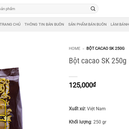
TRANG CHỦ
THÔNG TIN BÁN BUÔN
SẢN PHẨM BÁN BUÔN
LÀM BÁN
HOME
»
BỘT CACAO SK 250G
Bột cacao SK 250g
125,000
₫
Xuất xứ:
Việt Nam
Khối lượng
: 250 gr