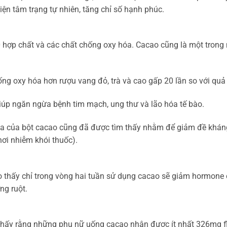
iện tâm trạng tự nhiên, tăng chỉ số hạnh phúc.
 hợp chất và các chất chống oxy hóa. Cacao cũng là một trong
g oxy hóa hơn rượu vang đỏ, trà và cao gấp 20 lần so với quả v
giúp ngăn ngừa bệnh tim mạch, ung thư và lão hóa tế bào.
hóa của bột cacao cũng đã được tìm thấy nhằm để giảm đề khán
hơi nhiễm khói thuốc).
hấy chỉ trong vòng hai tuần sử dụng cacao sẽ giảm hormone cort
ng ruột.
m thấy rằng những phụ nữ uống cacao nhận được ít nhất 326mg f