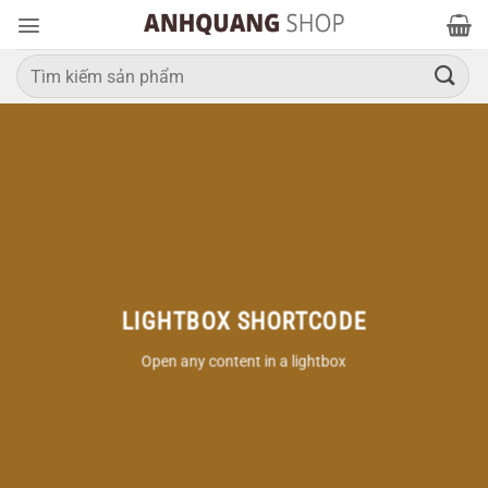
Bỏ
qua
nội
Tìm
kiếm:
dung
LIGHTBOX SHORTCODE
Open any content in a lightbox