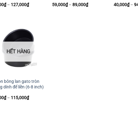
Khoảng
Khoảng
00
₫
–
127,000
₫
59,000
₫
–
89,000
₫
40,000
₫
–
9
giá:
giá:
từ
từ
85,000₫
59,000₫
đến
đến
127,000₫
89,000₫
HẾT HÀNG
n bông lan gato tròn
 dính đế liền (6-8 inch)
Khoảng
00
₫
–
115,000
₫
giá:
từ
75,000₫
đến
115,000₫