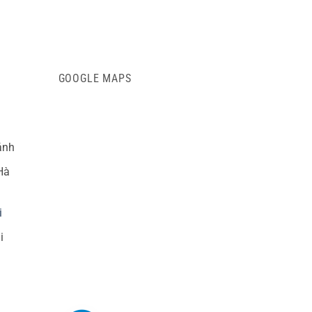
GOOGLE MAPS
ánh
Hà
i
i