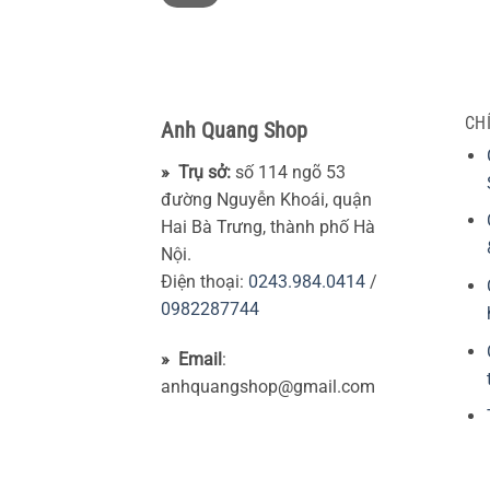
thiểu
đa
CH
Anh Quang Shop
» Trụ sở:
số 114 ngõ 53
đường Nguyễn Khoái, quận
Hai Bà Trưng, thành phố Hà
Nội.
Điện thoại:
0243.984.0414
/
0982287744
» Email
:
anhquangshop@gmail.com