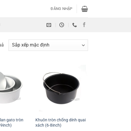
ĐĂNG NHẬP
H
uả
+
lan gato tròn
Khuôn tròn chống dính quai
-9inch)
xách (6-8inch)