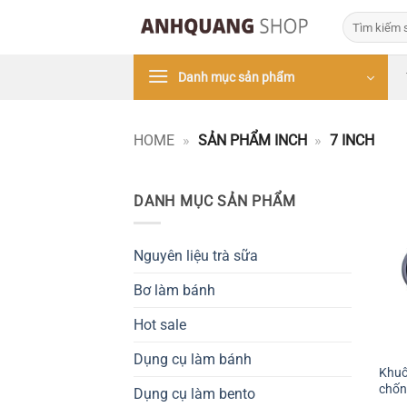
Bỏ
Tìm
qua
kiếm:
nội
Danh mục sản phẩm
dung
HOME
»
SẢN PHẨM INCH
»
7 INCH
DANH MỤC SẢN PHẨM
Nguyên liệu trà sữa
Bơ làm bánh
Hot sale
+
Dụng cụ làm bánh
Khuô
chống
Dụng cụ làm bento