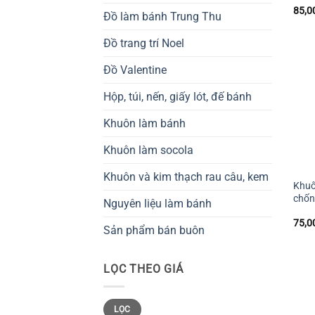
85,0
Đồ làm bánh Trung Thu
Đồ trang trí Noel
Đồ Valentine
Hộp, túi, nến, giấy lót, đế bánh
Khuôn làm bánh
Khuôn làm socola
+
Khuôn và kim thạch rau câu, kem
Khuô
chống
Nguyên liệu làm bánh
75,0
Sản phẩm bán buôn
LỌC THEO GIÁ
Giá
Giá
LỌC
tối
tối