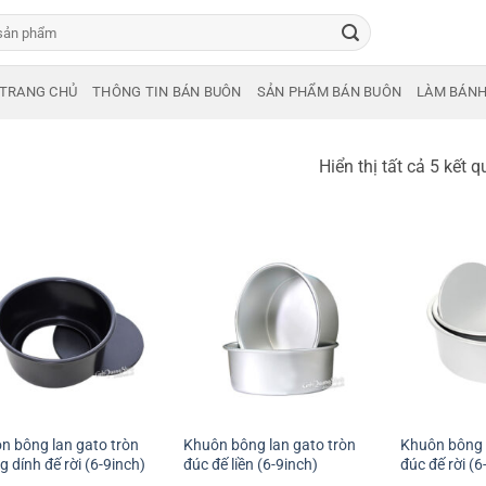
TRANG CHỦ
THÔNG TIN BÁN BUÔN
SẢN PHẨM BÁN BUÔN
LÀM BÁN
Hiển thị tất cả 5 kết q
+
+
n bông lan gato tròn
Khuôn bông lan gato tròn
Khuôn bông 
 dính đế rời (6-9inch)
đúc đế liền (6-9inch)
đúc đế rời (6